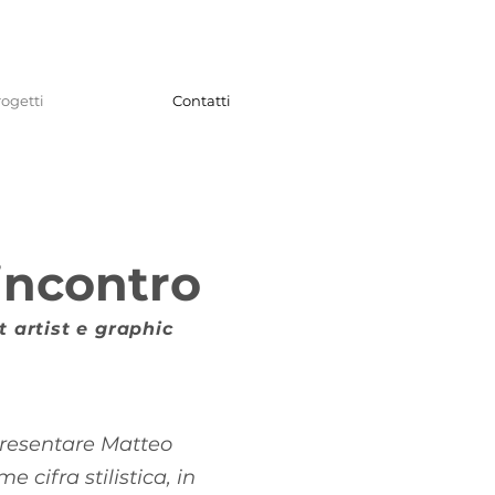
rogetti
Contatti
incontro
t artist e graphic
 presentare Matteo
e cifra stilistica, in